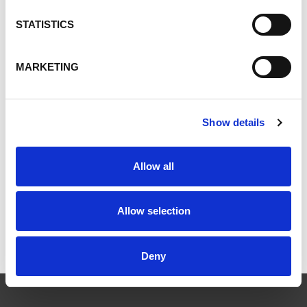
People
STATISTICS
Industrial
Ultra White Filler
MARKETING
Safety and Health
Environment
Careers
Show details
Markets
Luminex
Allow all
Best Sand
Bunker Sand
Allow selection
Golf
Deny