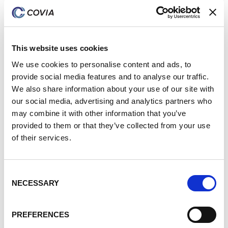
toitures froides une réalité
Vous vous habillez pour aller vous promener sur la plage
par une chaude journée ? Vous choisirez probablement
This website uses cookies
de porter du blanc ou des couleurs claires pour rester
We use cookies to personalise content and ads, to
aussi frais que possible. C'est la même logique qui sous-
provide social media features and to analyse our traffic.
tend le choix d'utiliser des vêtements réfléchissants...
We also share information about your use of our site with
24 mai 2024
our social media, advertising and analytics partners who
Industrial
Ultra White Filler
may combine it with other information that you’ve
provided to them or that they’ve collected from your use
of their services.
Tous les articles
Consent
ESG
NECESSARY
Selection
Personnel
Les personnes
PREFERENCES
Investissement communautaire